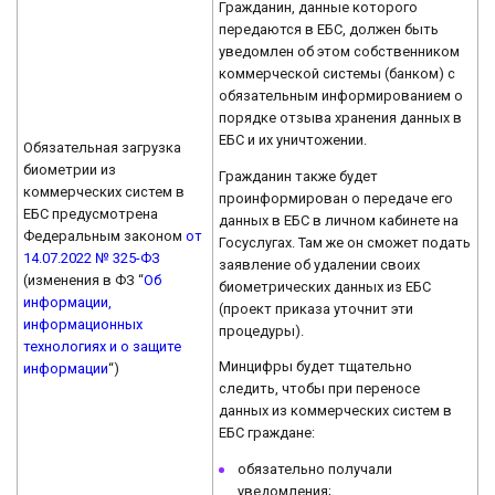
Гражданин, данные которого
передаются в ЕБС, должен быть
уведомлен об этом собственником
коммерческой системы (банком) с
обязательным информированием о
порядке отзыва хранения данных в
ЕБС и их уничтожении.
Обязательная загрузка
биометрии из
Гражданин также будет
коммерческих систем в
проинформирован о передаче его
ЕБС предусмотрена
данных в ЕБС в личном кабинете на
Федеральным законом
от
Госуслугах. Там же он сможет подать
14.07.2022 № 325-ФЗ
заявление об удалении своих
(изменения в ФЗ “
Об
биометрических данных из ЕБС
информации,
(проект приказа уточнит эти
информационных
процедуры).
технологиях и о защите
Минцифры будет тщательно
информации
“)
следить, чтобы при переносе
данных из коммерческих систем в
ЕБС граждане:
обязательно получали
уведомления;