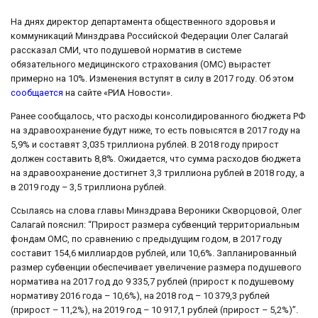
На днях директор департамента общественного здоровья и
коммуникаций Минздрава Российской Федерации Олег Салагай
рассказал СМИ, что подушевой норматив в системе
обязательного медицинского страхования (ОМС) вырастет
примерно на 10%. Изменения вступят в силу в 2017 году. Об этом
сообщается
на сайте «РИА Новости».
Ранее сообщалось, что расходы консолидированного бюджета РФ
на здравоохранение будут ниже, то есть повысятся в 2017 году на
5,9% и составят 3,035 триллиона рублей. В 2018 году прирост
должен составить 8,8%. Ожидается, что сумма расходов бюджета
на здравоохранение достигнет 3,3 триллиона рублей в 2018 году, а
в 2019 году – 3,5 триллиона рублей.
Ссылаясь на слова главы Минздрава Вероники Скворцовой, Олег
Салагай пояснил: “Прирост размера субвенций территориальным
фондам ОМС, по сравнению с предыдущим годом, в 2017 году
составит 154,6 миллиардов рублей, или 10,6%. Запланированный
размер субвенции обеспечивает увеличение размера подушевого
норматива на 2017 год до 9 335,7 рублей (прирост к подушевому
нормативу 2016 года – 10,6%), на 2018 год – 10 379,3 рублей
(прирост – 11,2%), на 2019 год – 10 917,1 рублей (прирост – 5,2%)”.