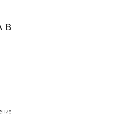
 В
ение