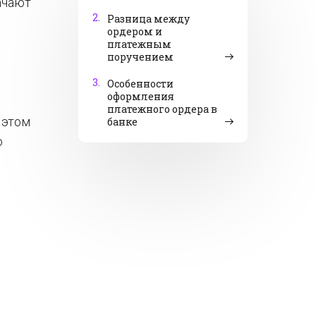
ачают
2.
Разница между
ордером и
платежным
поручением
3.
Особенности
оформления
платежного ордера в
 этом
банке
о