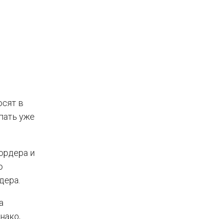
осят в
пать уже
ордера и
ю
дера.
а
нако,