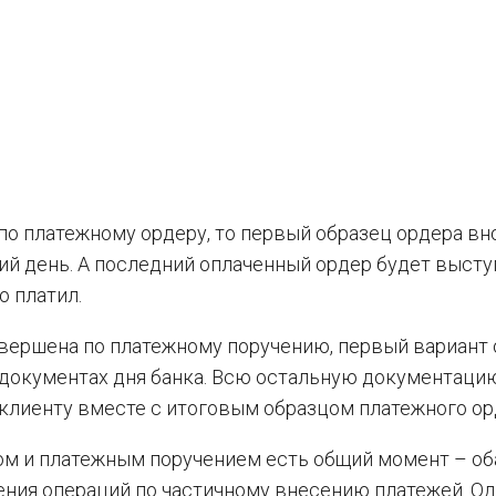
по платежному ордеру, то первый образец ордера вн
ий день. А последний оплаченный ордер будет высту
о платил.
овершена по платежному поручению, первый вариант 
документах дня банка. Всю остальную документаци
лиенту вместе с итоговым образцом платежного ор
м и платежным поручением есть общий момент – об
ия операций по частичному внесению платежей. Од