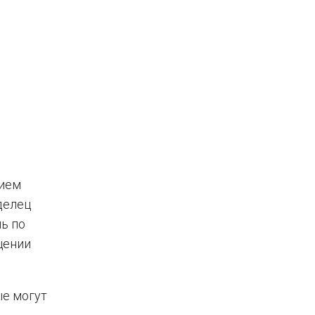
нием
делец
шь по
щении
ые могут