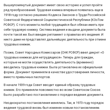
Вышеупомянутый документ имеет свою историю и успел пройти
ряд преобразований. Трудовая книжка впервые появилась еще в
1918 году согласно решению Кодекса Законов о Труде Российской
Советской Федеративной Социалистической Республики (КЗоТом
РСФСР). С того момента любой трудящийся был обязан иметь при
себе трудовую книжку. Система ведения и выдачи документа была
почти такой же. Был введен регламент о правилах его ведения. И
никто даже не представлял дальнейшую деятельность при отмене
трудовых книжек.
Позже, Совет Народных Комиссаров (СНК РСФСР) ввел декрет «О
трудовых книжках для нетрудящихся». Теперь для граждан,
которые не могли осуществлять деятельность (временно)
вводились трудовые книжки. Была установлена их официальная
форма. Документ применяли в качестве удостоверения личности,
вместо привычных паспортов.
В начале 1939 года Совет вводит единый образец трудовых
книжек. Его применяли повсеместно во всем Советском Союзе.
Было разработано постановление о порядке ведения документа.
Неоднократно постановления менялись. Так, в 1973 году порядок
ведения трудовой вновь был изменен новым постановлением.