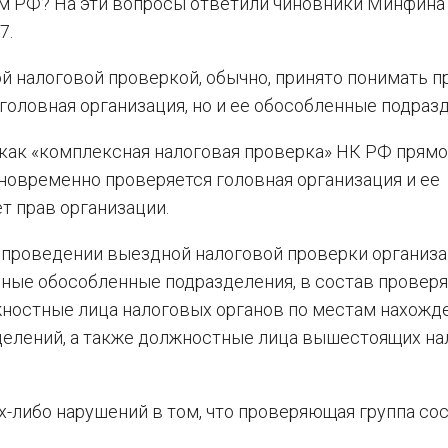
м РФ? На эти вопросы ответили чиновники Минфина
7.
ой налоговой проверкой, обычно, принято понимать п
головная организация, но и ее обособленные подраз
 как «комплексная налоговая проверка» НК РФ прямо
дновременно проверяется головная организация и ее
т прав организации.
и проведении выездной налоговой проверки организа
иные обособленные подразделения, в состав прове
жностные лица налоговых органов по местам нахожд
елений, а также должностные лица вышестоящих на
х-либо нарушений в том, что проверяющая группа сос