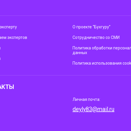
эксперту
О проекте “Бухгуру”
ем экспертов
Сотрудничество со СМИ
м
Политика обработки персона
данных
ы
Политика использования cook
АКТЫ
Личная почта:
deyly83@mail.ru