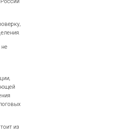
 России
роверку,
деления.
 не
ции,
ряющей
ения
логовых
тоит из