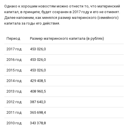
Однако к хорошим новостям можно отнести то, что материнский
капитал, в принципе, будет сохранен в 2017 году и его не отменят.
Далее напомним, как менялся размер материнского (семейного)
капитала за годы его действия.
Период
Размер материнского капитала (в рублях)
2017 год
453 026,0
2016 год
453 026,0
2015 год
453 026,0
2014 год
429 408,5
2013 год
408 960,5
2012 год
387 640,3
2011 год
365 698,4
2010 год
343 378,8