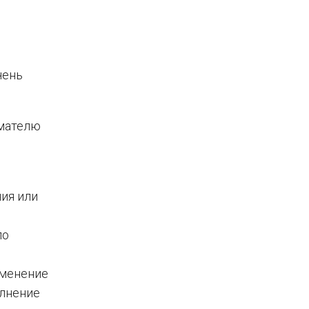
чень
имателю
ния или
по
зменение
олнение