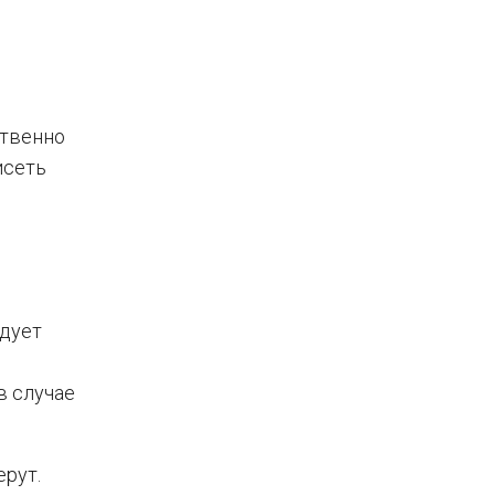
ственно
исеть
едует
в случае
ерут.