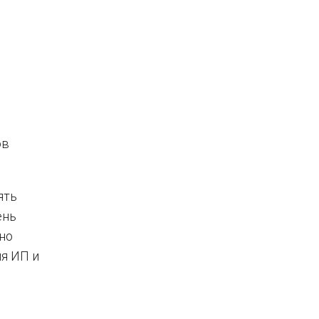
ов
ять
ень
но
я ИП и