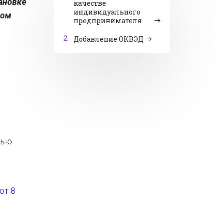
ановке
качестве
индивидуального
вом
предпринимателя
2.
Добавление ОКВЭД
тью
от 8