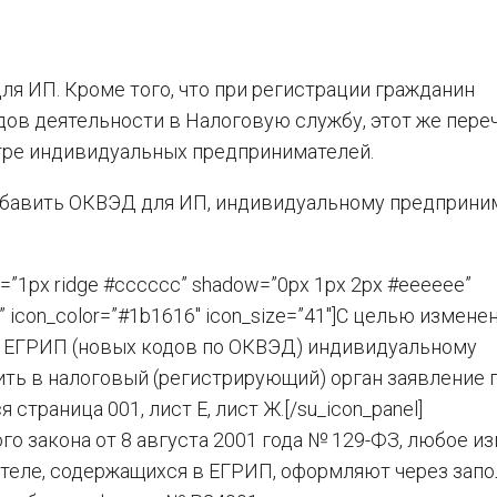
я ИП. Кроме того, что при регистрации гражданин
дов деятельности в Налоговую службу, этот же пере
тре индивидуальных предпринимателей.
 добавить ОКВЭД для ИП, индивидуальному предприн
r=”1px ridge #cccccc” shadow=”0px 1px 2px #eeeeee”
right” icon_color=”#1b1616″ icon_size=”41″]С целью измене
в ЕГРИП (новых кодов по ОКВЭД) индивидуальному
ь в налоговый (регистрирующий) орган заявление 
страница 001, лист Е, лист Ж.[/su_icon_panel]
го закона от 8 августа 2001 года № 129-ФЗ, любое и
теле, содержащихся в ЕГРИП, оформляют через зап