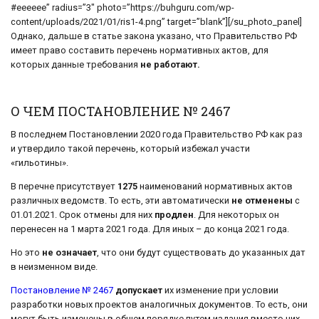
#eeeeee” radius=”3″ photo=”https://buhguru.com/wp-
content/uploads/2021/01/ris1-4.png” target=”blank”][/su_photo_panel]
Однако, дальше в статье закона указано, что Правительство РФ
имеет право составить перечень нормативных актов, для
которых данные требования
не работают.
О ЧЕМ ПОСТАНОВЛЕНИЕ № 2467
В последнем Постановлении 2020 года Правительство РФ как раз
и утвердило такой перечень, который избежал участи
«гильотины».
В перечне присутствует
1275
наименований нормативных актов
различных ведомств. То есть, эти автоматически
не отменены
с
01.01.2021. Срок отмены для них
продлен
. Для некоторых он
перенесен на 1 марта 2021 года. Для иных – до конца 2021 года.
Но это
не означает
, что они будут существовать до указанных дат
в неизменном виде.
Постановление № 2467
допускает
их изменение при условии
разработки новых проектов аналогичных документов. То есть, они
могут быть изменены в общем порядке путем издания вместо них