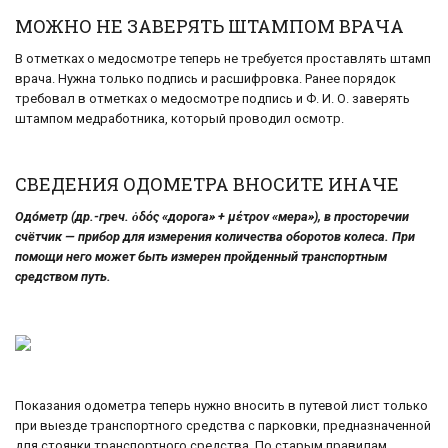
МОЖНО НЕ ЗАВЕРЯТЬ ШТАМПОМ ВРАЧА
В отметках о медосмотре теперь не требуется проставлять штамп
врача. Нужна только подпись и расшифровка. Ранее порядок
требовал в отметках о медосмотре подпись и Ф. И. О. заверять
штампом медработника, который проводил осмотр.
СВЕДЕНИЯ ОДОМЕТРА ВНОСИТЕ ИНАЧЕ
Одо́метр (др.-греч. ὁδός «дорога» + μέτρον «мера»), в просторечии
счётчик — прибор для измерения количества оборотов колеса. При
помощи него может быть измерен пройденный транспортным
средством путь.
Показания одометра теперь нужно вносить в путевой лист только
при выезде транспортного средства с парковки, предназначенной
для стоянки транспортного средства. По старым правилам