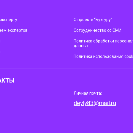
эксперту
О проекте “Бухгуру”
ем экспертов
Сотрудничество со СМИ
м
Политика обработки персона
данных
ы
Политика использования cook
АКТЫ
Личная почта:
deyly83@mail.ru