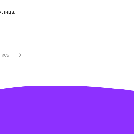
 лица.
пись