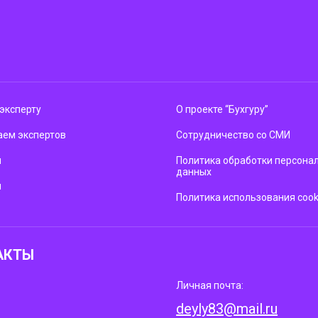
эксперту
О проекте “Бухгуру”
ем экспертов
Сотрудничество со СМИ
м
Политика обработки персона
данных
ы
Политика использования cook
АКТЫ
Личная почта:
deyly83@mail.ru