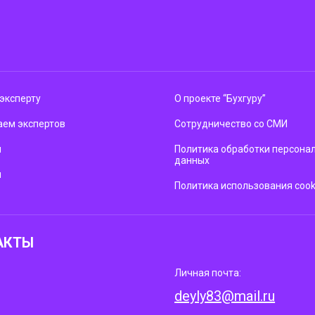
эксперту
О проекте “Бухгуру”
ем экспертов
Сотрудничество со СМИ
м
Политика обработки персона
данных
ы
Политика использования cook
АКТЫ
Личная почта:
deyly83@mail.ru