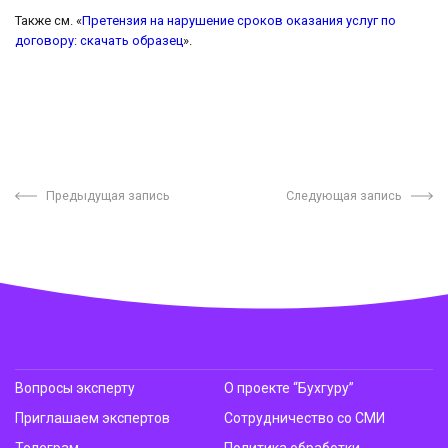
Также см. «
Претензия на нарушение сроков оказания услуг по
договору: скачать образец
».
Предыдущая запись
Следующая запись
Вопросы эксперту
О проекте “Бухгуру”
Приглашаем экспертов
Сотрудничество со СМИ
Телеграм
Политика обработки