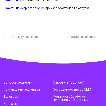
Скачать приказ
об отзыве из отпуска.
Скачать пример заполнения
приказа об отзыве из отпуска.
Предыдущая запись
Следующая запись
Вопросы эксперту
О проекте “Бухгуру”
Приглашаем экспертов
Сотрудничество со СМИ
Телеграм
Политика обработки
персональных данных
Контакты