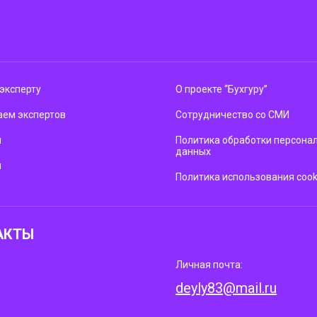
эксперту
О проекте “Бухгуру”
ем экспертов
Сотрудничество со СМИ
м
Политика обработки персона
данных
ы
Политика использования cook
АКТЫ
Личная почта:
deyly83@mail.ru