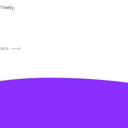
тнику.
пись