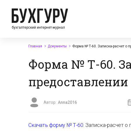
бухгалтерский интернет-журнал
Главная
Документы
Форма № Т-60. Записка-расчет о 
Форма № Т-60. З
предоставлении
Автор:
Anna2016
Скачать форму № Т-60
. Записка-расчет о