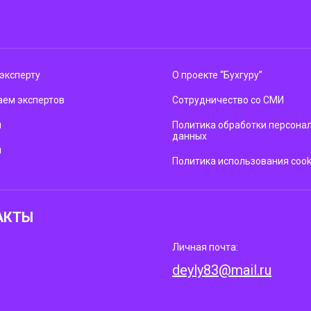
эксперту
О проекте “Бухгуру”
ем экспертов
Сотрудничество со СМИ
м
Политика обработки персона
данных
ы
Политика использования cook
АКТЫ
Личная почта:
deyly83@mail.ru