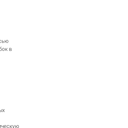
исью
бок в
ых
ическую