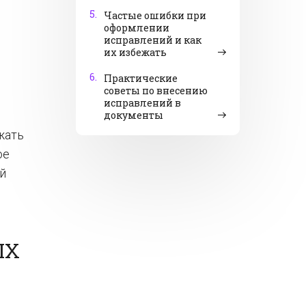
5.
Частые ошибки при
оформлении
исправлений и как
их избежать
6.
Практические
советы по внесению
исправлений в
документы
жать
ое
й
ЫХ