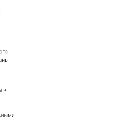
т
ого
ланы
ы в
ивными