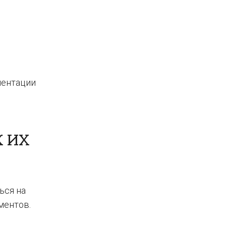
ментации
 ИХ
ься на
ментов.