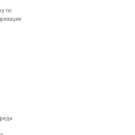
ку по
аризация
среди