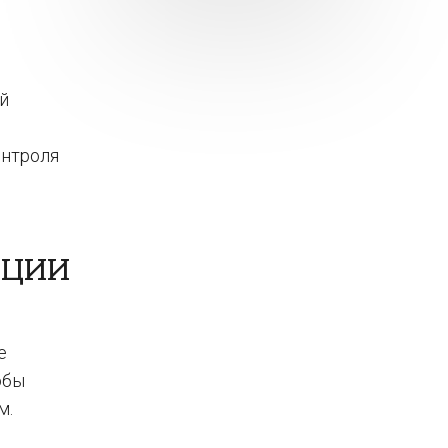
й
онтроля
АЦИИ
е
обы
м.