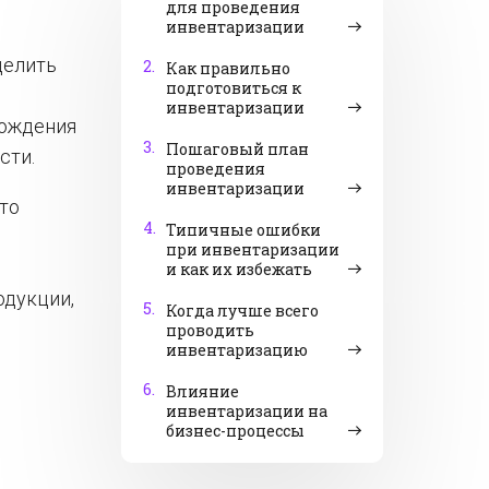
для проведения
инвентаризации
делить
2.
Как правильно
подготовиться к
инвентаризации
хождения
3.
Пошаговый план
сти.
проведения
инвентаризации
то
4.
Типичные ошибки
при инвентаризации
я
и как их избежать
одукции,
5.
Когда лучше всего
проводить
инвентаризацию
6.
Влияние
инвентаризации на
бизнес-процессы