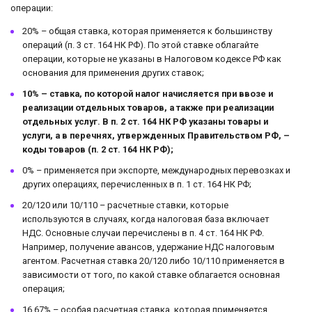
операции:
20% – общая ставка, которая применяется к большинству
операций (п. 3 ст. 164 НК РФ). По этой ставке облагайте
операции, которые не указаны в Налоговом кодексе РФ как
основания для применения других ставок;
10% – ставка, по которой налог начисляется при ввозе и
реализации отдельных товаров, а также при реализации
отдельных услуг. В п. 2 ст. 164 НК РФ указаны товары и
услуги, а в перечнях, утвержденных Правительством РФ, –
коды товаров (п. 2 ст. 164 НК РФ);
0% – применяется при экспорте, международных перевозках и
других операциях, перечисленных в п. 1 ст. 164 НК РФ;
20/120 или 10/110 – расчетные ставки, которые
используются в случаях, когда налоговая база включает
НДС. Основные случаи перечислены в п. 4 ст. 164 НК РФ.
Например, получение авансов, удержание НДС налоговым
агентом. Расчетная ставка 20/120 либо 10/110 применяется в
зависимости от того, по какой ставке облагается основная
операция;
16,67% – особая расчетная ставка, которая применяется