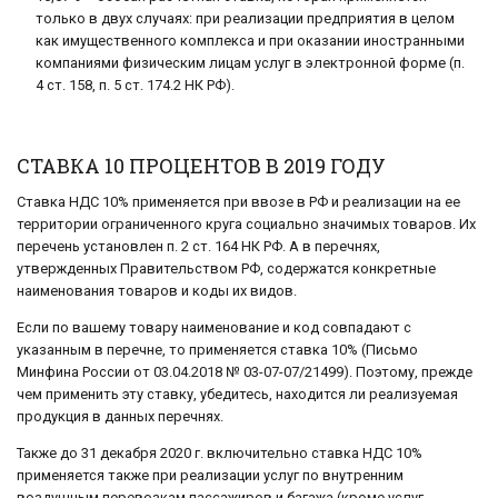
только в двух случаях: при реализации предприятия в целом
как имущественного комплекса и при оказании иностранными
компаниями физическим лицам услуг в электронной форме (п.
4 ст. 158, п. 5 ст. 174.2 НК РФ).
СТАВКА 10 ПРОЦЕНТОВ В 2019 ГОДУ
Ставка НДС 10% применяется при ввозе в РФ и реализации на ее
территории ограниченного круга социально значимых товаров. Их
перечень установлен п. 2 ст. 164 НК РФ. А в перечнях,
утвержденных Правительством РФ, содержатся конкретные
наименования товаров и коды их видов.
Если по вашему товару наименование и код совпадают с
указанным в перечне, то применяется ставка 10% (Письмо
Минфина России от 03.04.2018 № 03-07-07/21499). Поэтому, прежде
чем применить эту ставку, убедитесь, находится ли реализуемая
продукция в данных перечнях.
Также до 31 декабря 2020 г. включительно ставка НДС 10%
применяется также при реализации услуг по внутренним
воздушным перевозкам пассажиров и багажа (кроме услуг,