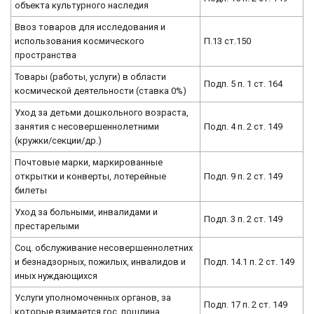
объекта культурного наследия
Ввоз товаров для исследования и
использования космического
П.13 ст.150
пространства
Товары (работы, услуги) в области
Подп. 5 п. 1 ст. 164
космической деятельности (ставка 0%)
Уход за детьми дошкольного возраста,
занятия с несовершеннолетними
Подп. 4 п. 2 ст. 149
(кружки/секции/др.)
Почтовые марки, маркированные
открытки и конверты, лотерейные
Подп. 9 п. 2 ст. 149
билеты
Уход за больными, инвалидами и
Подп. 3 п. 2 ст. 149
престарелыми
Соц. обслуживание несовершеннолетних
и безнадзорных, пожилых, инвалидов и
Подп. 14.1 п. 2 ст. 149
иных нуждающихся
Услуги уполномоченных органов, за
Подп. 17 п. 2 ст. 149
которые взимается гос. пошлина