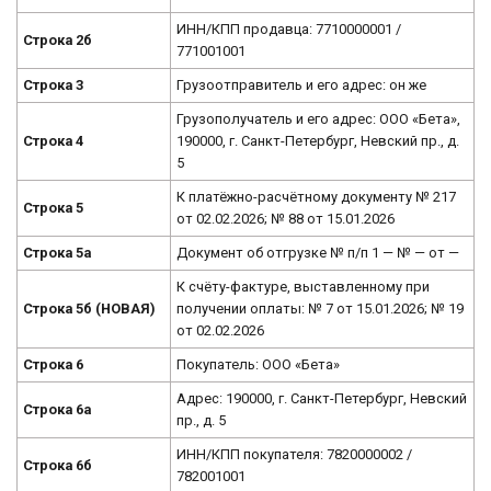
ИНН/КПП продавца: 7710000001 /
Строка 2б
771001001
Строка 3
Грузоотправитель и его адрес: он же
Грузополучатель и его адрес: ООО «Бета»,
Строка 4
190000, г. Санкт-Петербург, Невский пр., д.
5
К платёжно-расчётному документу № 217
Строка 5
от 02.02.2026; № 88 от 15.01.2026
Строка 5а
Документ об отгрузке № п/п 1 — № — от —
К счёту-фактуре, выставленному при
Строка 5б (НОВАЯ)
получении оплаты: № 7 от 15.01.2026; № 19
от 02.02.2026
Строка 6
Покупатель: ООО «Бета»
Адрес: 190000, г. Санкт-Петербург, Невский
Строка 6а
пр., д. 5
ИНН/КПП покупателя: 7820000002 /
Строка 6б
782001001