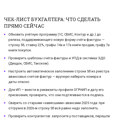
ЧЕК-ЛИСТ БУХГАЛТЕРА: ЧТО СДЕЛАТЬ
ПРЯМО СЕЙЧАС
Обновить учётную программу (1С, СБИС, Контур и др.) до
релиза, поддерживающего новую форму счёта-фактуры —
строку 5б, ставку 22%, графы 14а и 17а книги продаж, графу 7а
книги покупок.
Проверить шаблоны счёта-фактуры и УПД в системах ЭДО
(Диадок, СБИС, Такском).
Настроить автоматическое заполнение строки 5б из реестра
авансовых счетов-фактур — вручную набирать номера и
даты опасно.
Для ИП — внести в реквизиты профиля ОГРНИП и дату его
присвоения, проверить, что они подтягиваются в подпись.
Сверить со старыми «зависшими» авансами 2025 года: при
отгрузке в 2026-м строку 5б всё равно надо заполнять.
Проверить контрагентов: запросите у поставщиков, перешли