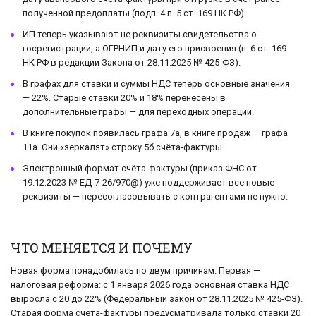
полученной предоплаты (подп. 4 п. 5 ст. 169 НК РФ).
ИП теперь указывают не реквизиты свидетельства о
госрегистрации, а ОГРНИП и дату его присвоения (п. 6 ст. 169
НК РФ в редакции Закона от 28.11.2025 № 425-ФЗ).
В графах для ставки и суммы НДС теперь основные значения
— 22%. Старые ставки 20% и 18% перенесены в
дополнительные графы — для переходных операций.
В книге покупок появилась графа 7а, в книге продаж — графа
11а. Они «зеркалят» строку 5б счёта-фактуры.
Электронный формат счёта-фактуры (приказ ФНС от
19.12.2023 № ЕД-7-26/970@) уже поддерживает все новые
реквизиты — пересогласовывать с контрагентами не нужно.
ЧТО МЕНЯЕТСЯ И ПОЧЕМУ
Новая форма понадобилась по двум причинам. Первая —
налоговая реформа: с 1 января 2026 года основная ставка НДС
выросла с 20 до 22% (Федеральный закон от 28.11.2025 № 425-ФЗ).
Старая форма счёта-фактуры предусматривала только ставки 20