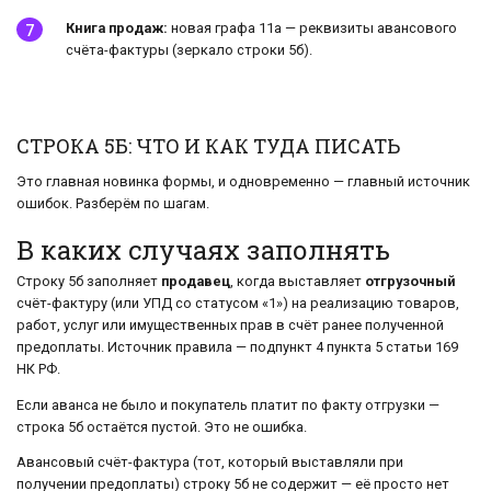
Книга продаж:
новая графа 11а — реквизиты авансового
счёта-фактуры (зеркало строки 5б).
СТРОКА 5Б: ЧТО И КАК ТУДА ПИСАТЬ
Это главная новинка формы, и одновременно — главный источник
ошибок. Разберём по шагам.
В каких случаях заполнять
Строку 5б заполняет
продавец
, когда выставляет
отгрузочный
счёт-фактуру (или УПД со статусом «1») на реализацию товаров,
работ, услуг или имущественных прав в счёт ранее полученной
предоплаты. Источник правила — подпункт 4 пункта 5 статьи 169
НК РФ.
Если аванса не было и покупатель платит по факту отгрузки —
строка 5б остаётся пустой. Это не ошибка.
Авансовый счёт-фактура (тот, который выставляли при
получении предоплаты) строку 5б не содержит — её просто нет