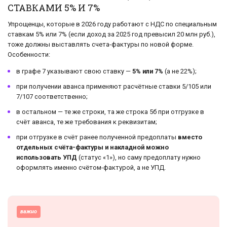
СТАВКАМИ 5% И 7%
Упрощенцы, которые в 2026 году работают с НДС по специальным
ставкам 5% или 7% (если доход за 2025 год превысил 20 млн руб.),
тоже должны выставлять счета-фактуры по новой форме.
Особенности:
в графе 7 указывают свою ставку —
5% или 7%
(а не 22%);
при получении аванса применяют расчётные ставки 5/105 или
7/107 соответственно;
в остальном — те же строки, та же строка 5б при отгрузке в
счёт аванса, те же требования к реквизитам;
при отгрузке в счёт ранее полученной предоплаты
вместо
отдельных счёта-фактуры и накладной можно
использовать УПД
(статус «1»), но саму предоплату нужно
оформлять именно счётом-фактурой, а не УПД.
важно