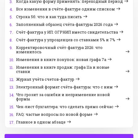
Когда какую форму применять: переходный период
3.
Все изменения в счёте-фактуре одним списком
4.
Строка 5б: что и как туда писать
5.
Заполненный образец счёта-фактуры 2026 года
6.
Счёт-фактура у ИП: ОГРНИП вместо свидетельства
7.
Счёт-фактура у упрощенцев со ставками 5% и 7%
8.
Корректировочный счёт-фактура 2026: что
9.
изменилось
Изменения в книге покупок: новая графа 7а
10.
Изменения в книге продаж: графа 11а и новые
11.
ставки
Журнал учёта счетов-фактур
12.
Электронный формат счёта-фактуры: что с ним
13.
Что грозит за ошибки и неприменение новой
14.
формы
Чек-лист бухгалтера: что сделать прямо сейчас
15.
FAQ: частые вопросы по новой форме
16.
Главное в одном абзаце
17.