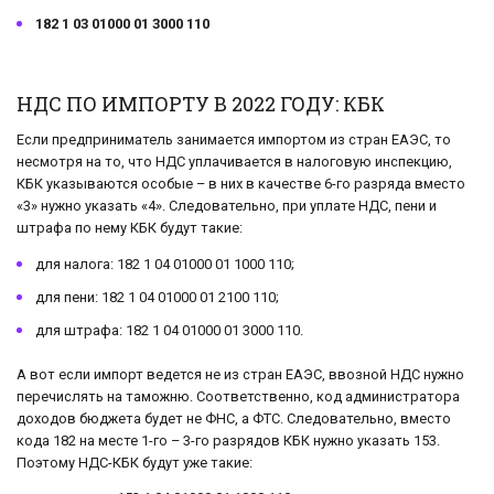
182 1 03 01000 01 3000 110
НДС ПО ИМПОРТУ В 2022 ГОДУ: КБК
Если предприниматель занимается импортом из стран ЕАЭС, то
несмотря на то, что НДС уплачивается в налоговую инспекцию,
КБК указываются особые – в них в качестве 6-го разряда вместо
«3» нужно указать «4». Следовательно, при уплате НДС, пени и
штрафа по нему КБК будут такие:
для налога: 182 1 04 01000 01 1000 110;
для пени: 182 1 04 01000 01 2100 110;
для штрафа: 182 1 04 01000 01 3000 110.
А вот если импорт ведется не из стран ЕАЭС, ввозной НДС нужно
перечислять на таможню. Соответственно, код администратора
доходов бюджета будет не ФНС, а ФТС. Следовательно, вместо
кода 182 на месте 1-го – 3-го разрядов КБК нужно указать 153.
Поэтому НДС-КБК будут уже такие: