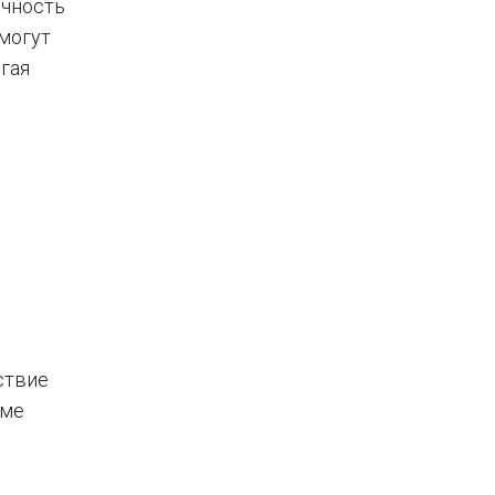
очность
могут
гая
ствие
име