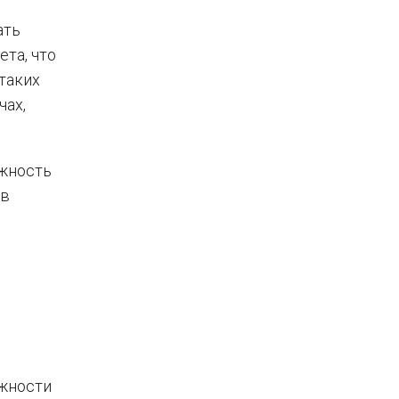
ать
та, что
таких
чах,
ежность
 в
ожности