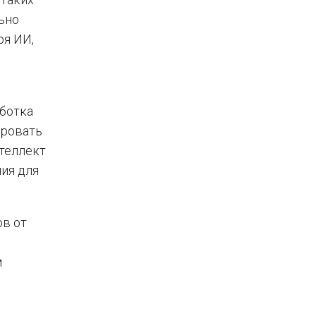
ьно
ря ИИ,
аботка
ировать
теллект
ия для
ов от
м