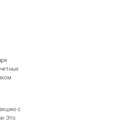
аря
учетных
иком
закцию с
и. Это