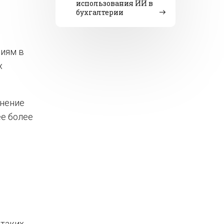
использования ИИ в
бухгалтерии
ниям в
х
лнение
ее более
 таких