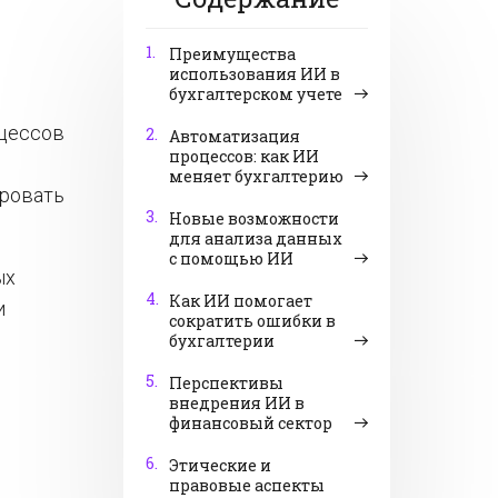
1.
Преимущества
использования ИИ в
бухгалтерском учете
оцессов
2.
Автоматизация
процессов: как ИИ
меняет бухгалтерию
ировать
3.
Новые возможности
для анализа данных
с помощью ИИ
ых
4.
Как ИИ помогает
и
сократить ошибки в
бухгалтерии
5.
Перспективы
внедрения ИИ в
финансовый сектор
6.
Этические и
правовые аспекты