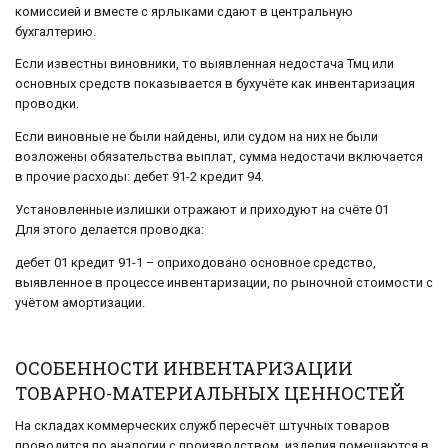
комиссией и вместе с ярлыками сдают в центральную
бухгалтерию.
Если известны виновники, то выявленная недостача Тмц или
основных средств показывается в бухучёте как инвентаризация
проводки.
Если виновные не были найдены, или судом на них не были
возложены обязательства выплат, сумма недостачи включается
в прочие расходы: дебет 91-2 кредит 94.
Установленные излишки отражают и приходуют на счёте 01
Для этого делается проводка:
дебет 01 кредит 91-1 – оприходовано основное средство,
выявленное в процессе инвентаризации, по рыночной стоимости с
учётом амортизации.
ОСОБЕННОСТИ ИНВЕНТАРИЗАЦИИ
ТОВАРНО-МАТЕРИАЛЬНЫХ ЦЕННОСТЕЙ
На складах коммерческих служб пересчёт штучных товаров
проводится по аналогии с производством, изделия помещаются в