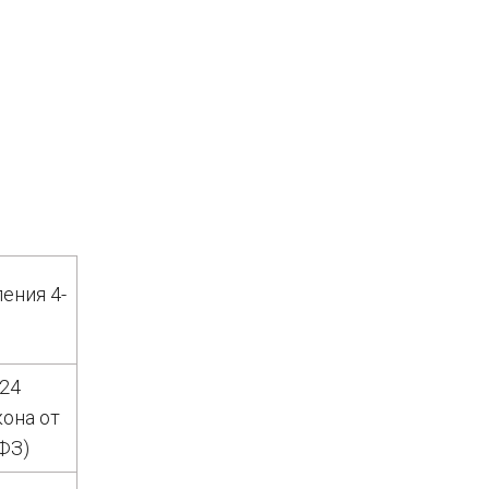
ения 4-
 24
она от
ФЗ​)