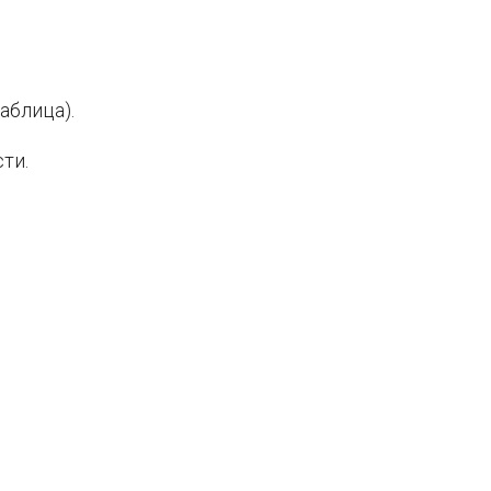
аблица).
ти.