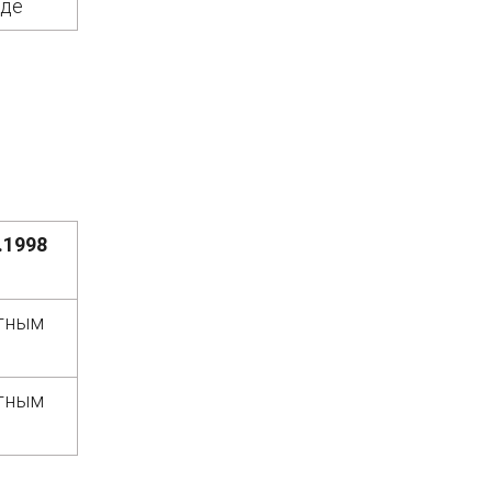
иде
.1998
етным
етным