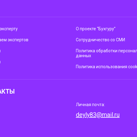
эксперту
О проекте “Бухгуру”
ем экспертов
Сотрудничество со СМИ
м
Политика обработки персона
данных
ы
Политика использования cook
АКТЫ
Личная почта:
deyly83@mail.ru