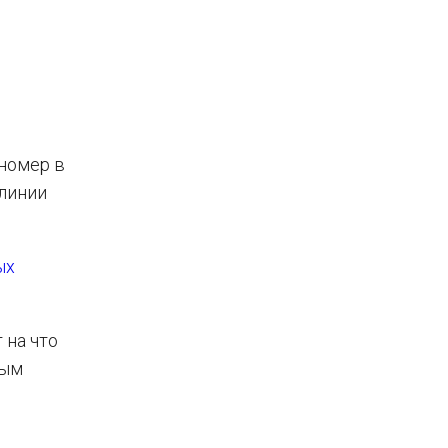
 номер в
 линии
ых
 на что
вым