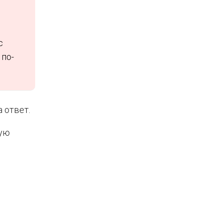
с
 по-
 ответ.
ную