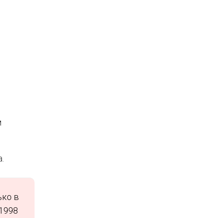
м
.
ько в
.1998