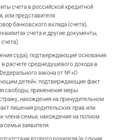
иты счета в российской кредитной
я, или представителя
вор банковского вклада (счета),
еквизитах счета и другие документы,
счета).
шения суда), подтверждающие основания
 в расчете среднедушевого дохода в
 Федерального закона от № «О
еющим детей»: подтверждающие факт
ия свободы, применения меры
стражу, нахождения на принудительном
факт лишения родительских прав или
х члена семьи, нахождения на полном
а семьи заявителя.
тсутствия второго родителя (в случае