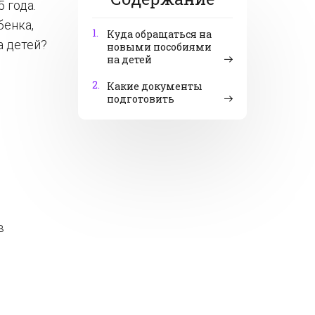
 года.
бенка,
1.
Куда обращаться на
а детей?
новыми пособиями
на детей
2.
Какие документы
подготовить
в