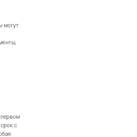
ы могут
менты,
 первом
 срок с
юбая