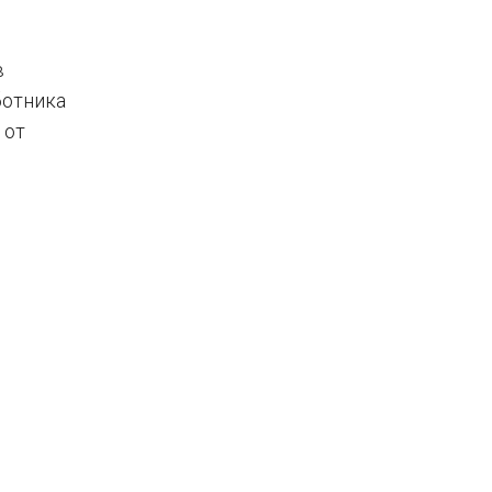
в
ботника
 от