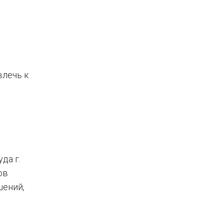
влечь к
да г.
ов
шений,