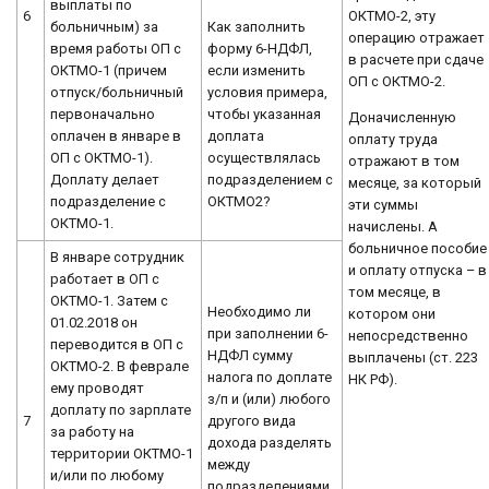
выплаты по
ОКТМО-2, эту
6
Как заполнить
больничным) за
операцию отражает
форму 6-НДФЛ,
время работы ОП с
в расчете при сдаче
если изменить
ОКТМО-1 (причем
ОП с ОКТМО-2.
условия примера,
отпуск/больничный
чтобы указанная
первоначально
Доначисленную
доплата
оплачен в январе в
оплату труда
осуществлялась
ОП с ОКТМО-1).
отражают в том
подразделением с
Доплату делает
месяце, за который
ОКТМО2?
подразделение с
эти суммы
ОКТМО-1.
начислены. А
больничное пособие
В январе сотрудник
и оплату отпуска – в
работает в ОП с
том месяце, в
ОКТМО-1. Затем с
Необходимо ли
котором они
01.02.2018 он
при заполнении 6-
непосредственно
переводится в ОП с
НДФЛ сумму
выплачены (ст. 223
ОКТМО-2. В феврале
налога по доплате
НК РФ).
ему проводят
з/п и (или) любого
доплату по зарплате
7
другого вида
за работу на
дохода разделять
территории ОКТМО-1
между
и/или по любому
подразделениями