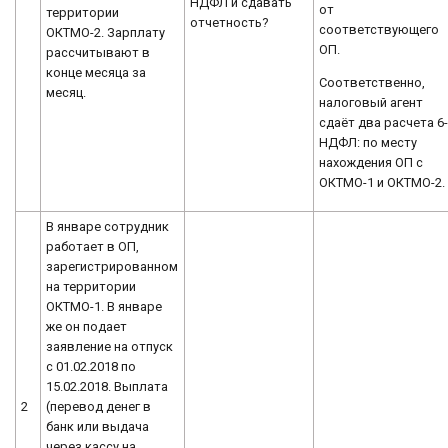
НДФЛ и сдавать
от
территории
отчетность?
соответствующего
ОКТМО-2. Зарплату
ОП.
рассчитывают в
конце месяца за
Соответственно,
месяц.
налоговый агент
сдаёт два расчета 6
НДФЛ: по месту
нахождения ОП с
ОКТМО-1 и ОКТМО-2.
В январе сотрудник
работает в ОП,
зарегистрированном
на территории
ОКТМО-1. В январе
же он подает
заявление на отпуск
с 01.02.2018 по
15.02.2018. Выплата
2
(перевод денег в
банк или выдача
через кассу на