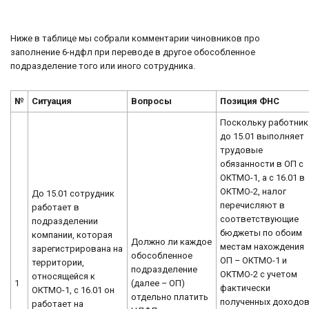
Ниже в таблице мы собрали комментарии чиновников про
заполнение 6-ндфл при переводе в другое обособленное
подразделение того или иного сотрудника.
№
Ситуация
Вопросы
Позиция ФНС
Поскольку работник
до 15.01 выполняет
трудовые
обязанности в ОП с
ОКТМО-1, а с 16.01 в
ОКТМО-2, налог
До 15.01 сотрудник
перечисляют в
работает в
соответствующие
подразделении
бюджеты по обоим
компании, которая
Должно ли каждое
местам нахождения
зарегистрирована на
обособленное
ОП – ОКТМО-1 и
территории,
подразделение
ОКТМО-2 с учетом
относящейся к
1
(далее – ОП)
фактически
ОКТМО-1, с 16.01 он
отдельно платить
полученных доходо
работает на