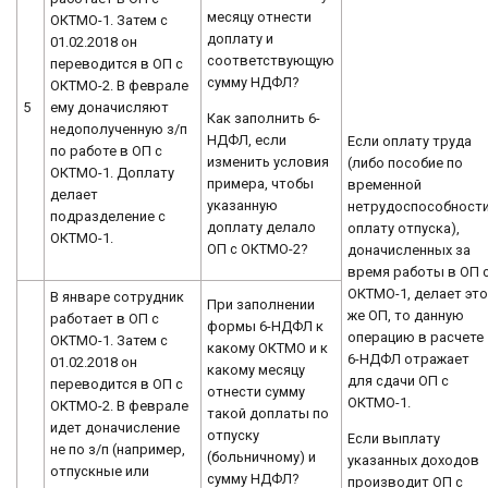
месяцу отнести
ОКТМО-1. Затем с
доплату и
01.02.2018 он
соответствующую
переводится в ОП с
сумму НДФЛ?
ОКТМО-2. В феврале
5
ему доначисляют
Как заполнить 6-
недополученную з/п
НДФЛ, если
Если оплату труда
по работе в ОП с
изменить условия
(либо пособие по
ОКТМО-1. Доплату
примера, чтобы
временной
делает
указанную
нетрудоспособности
подразделение с
доплату делало
оплату отпуска),
ОКТМО-1.
ОП с ОКТМО-2?
доначисленных за
время работы в ОП 
ОКТМО-1, делает эт
В январе сотрудник
При заполнении
же ОП, то данную
работает в ОП с
формы 6-НДФЛ к
операцию в расчете
ОКТМО-1. Затем с
какому ОКТМО и к
6-НДФЛ отражает
01.02.2018 он
какому месяцу
для сдачи ОП с
переводится в ОП с
отнести сумму
ОКТМО-1.
ОКТМО-2. В феврале
такой доплаты по
идет доначисление
отпуску
Если выплату
не по з/п (например,
(больничному) и
указанных доходов
отпускные или
сумму НДФЛ?
производит ОП с