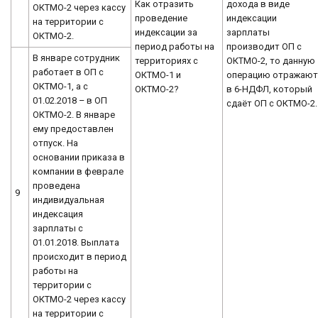
Как отразить
дохода в виде
ОКТМО-2 через кассу
проведение
индексации
на территории с
индексации за
зарплаты
ОКТМО-2.
период работы на
производит ОП с
В январе сотрудник
территориях с
ОКТМО-2, то данную
работает в ОП с
ОКТМО-1 и
операцию отражаю
ОКТМО-1, а с
ОКТМО-2?
в 6-НДФЛ, который
01.02.2018 – в ОП
сдаёт ОП с ОКТМО-2.
ОКТМО-2. В январе
ему предоставлен
отпуск. На
основании приказа в
компании в феврале
проведена
9
индивидуальная
индексация
зарплаты с
01.01.2018. Выплата
происходит в период
работы на
территории с
ОКТМО-2 через кассу
на территории с