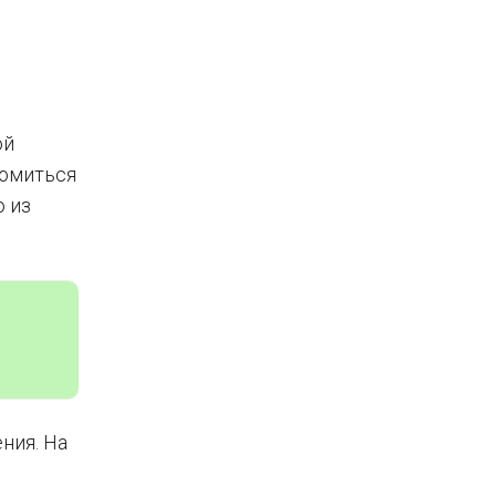
ой
комиться
о из
ния. На