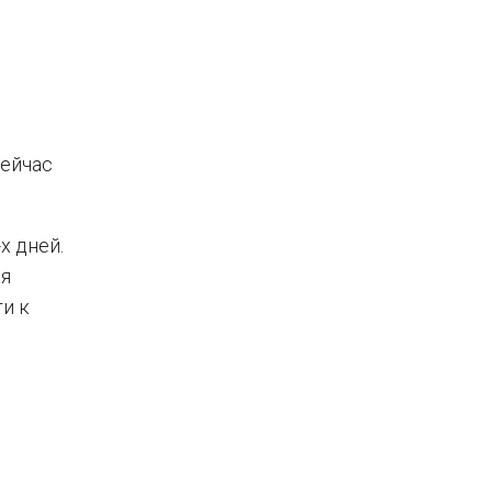
сейчас
х дней.
ся
и к