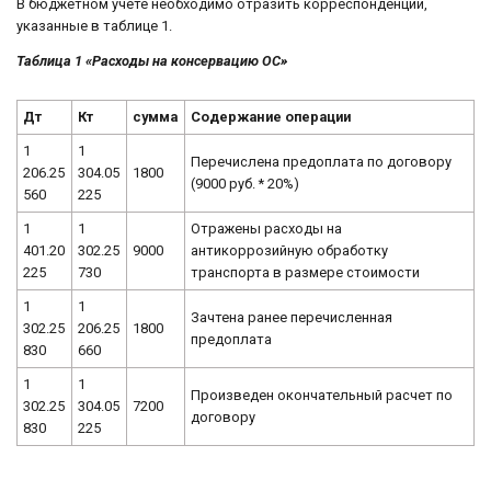
В бюджетном учете необходимо отразить корреспонденции,
указанные в таблице 1.
Таблица 1 «Расходы на консервацию ОС»
Дт
Кт
сумма
Содержание операции
1
1
Перечислена предоплата по договору
206.25
304.05
1800
(9000 руб. * 20%)
560
225
1
1
Отражены расходы на
401.20
302.25
9000
антикоррозийную обработку
225
730
транспорта в размере стоимости
1
1
Зачтена ранее перечисленная
302.25
206.25
1800
предоплата
830
660
1
1
Произведен окончательный расчет по
302.25
304.05
7200
договору
830
225