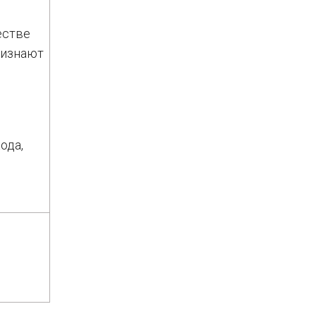
естве
ризнают
ода,