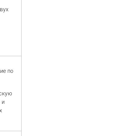
вух
ие по
рскую
 и
х