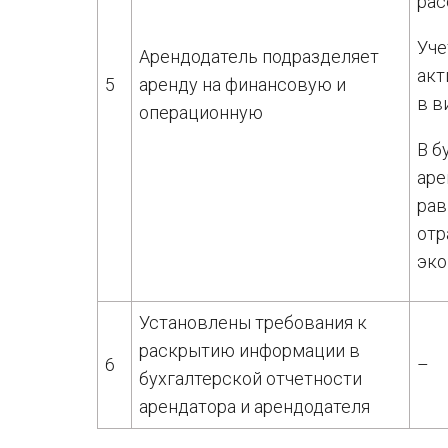
рас
Уче
Арендодатель подразделяет
акт
5
аренду на финансовую и
в в
операционную
В б
аре
рав
отр
эко
Установлены требования к
раскрытию информации в
6
–
бухгалтерской отчетности
арендатора и арендодателя