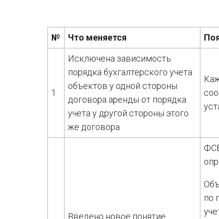
№
Что меняется
По
Исключена зависимость
порядка бухгалтерского учета
Каж
объектов у одной стороны
1
соо
договора аренды от порядка
уст
учета у другой стороны этого
же договора
ФСБ
опр
Объ
по 
уче
Введено новое понятие