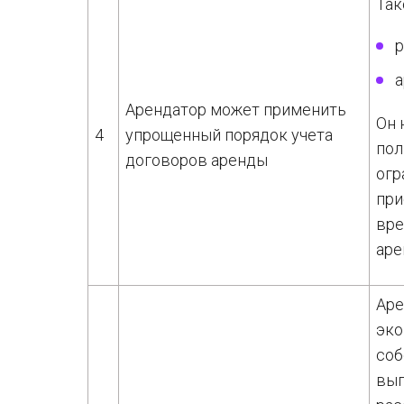
Так
р
а
Арендатор может применить
Он 
4
упрощенный порядок учета
пол
договоров аренды
огр
при
вре
аре
Аре
эко
соб
выг