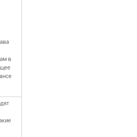
рава
ам в
ящее
лансе
одят
акие