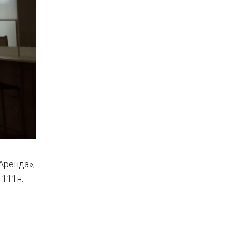
Аренда»,
 111н.