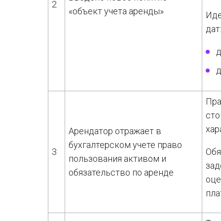
2
«объект учета аренды»
Иде
дат
д
д
Пра
сто
хар
Арендатор отражает в
бухгалтерском учете право
3
Обя
пользования активом и
зад
обязательство по аренде
оце
пла