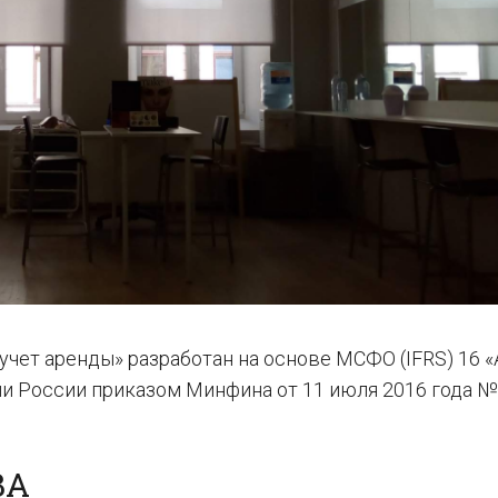
ет аренды» разработан на основе МСФО (IFRS) 16 «
и России приказом Минфина от 11 июля 2016 года №
ВА