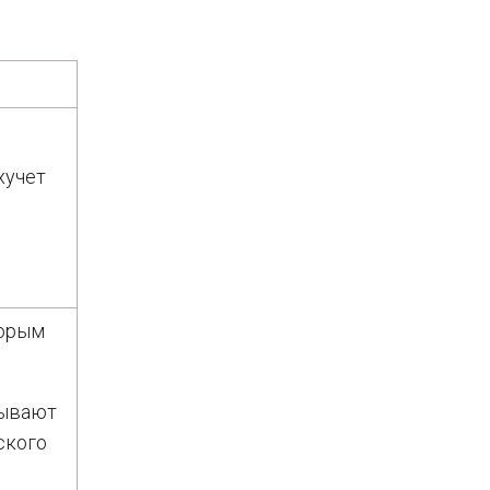
хучет
торым
тывают
ского